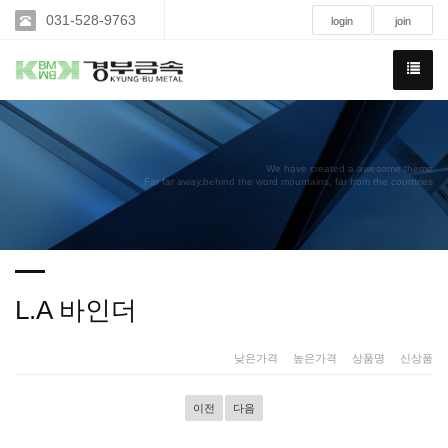
031-528-9763
login
join
We have created a awesome theme
Far far away,behind the word mountains, far from the countries
L.A 바인더
낮은가격
|
높은가격
|
상품명
|
신상품
이전
다음