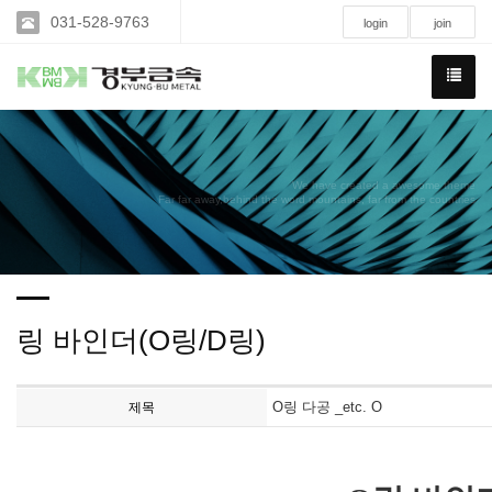
031-528-9763
login
join
We have created a awesome theme
Far far away,behind the word mountains, far from the countries
링 바인더(O링/D링)
O링 다공 _etc. O
제목