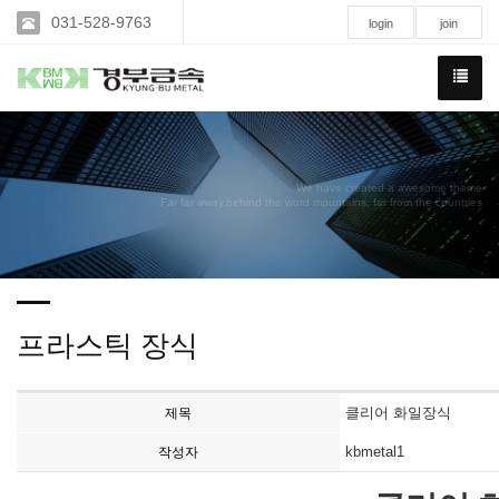
031-528-9763
login
join
We have created a awesome theme
Far far away,behind the word mountains, far from the countries
프라스틱 장식
클리어 화일장식
제목
kbmetal1
작성자