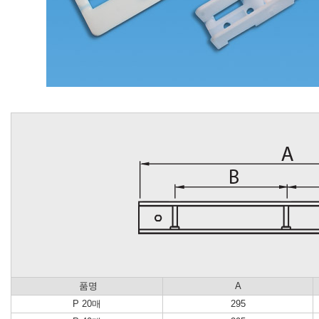
품명
A
P 20매
295