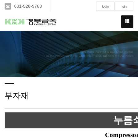
031-528-9763
login
join
We have created a awesome theme
Far far away,behind the word mountains, far from the countries
부자재
누름
Compressor