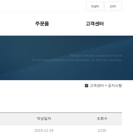
login
join
주문품
고객센터
We have created a awesome theme
Far far away,behind the word mountains, far from the countries
고객센터 > 공지사항
작성일자
조회수
2019-12-19
2235